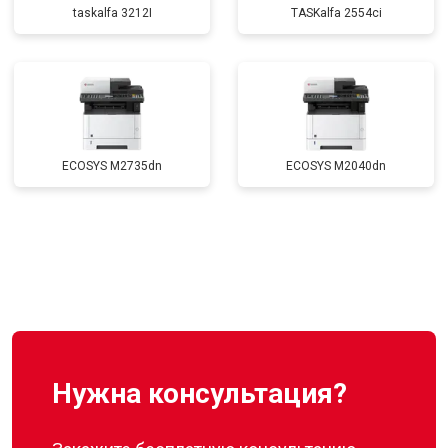
taskalfa 3212I
TASKalfa 2554ci
ECOSYS M2735dn
ECOSYS M2040dn
Нужна консультация?