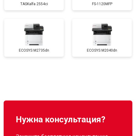
TASKalfa 2554ci
FS-1120MFP
ECOSYS M2735dn
ECOSYS M2040dn
Нужна консультация?