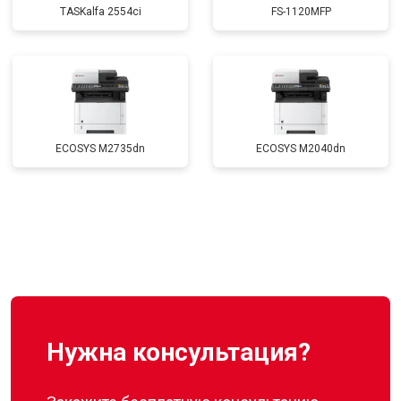
TASKalfa 2554ci
FS-1120MFP
ECOSYS M2735dn
ECOSYS M2040dn
Нужна консультация?