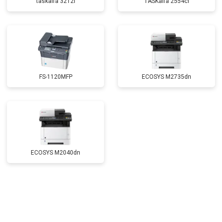
taskalfa 3212I
TASKalfa 2554ci
FS-1120MFP
ECOSYS M2735dn
ECOSYS M2040dn