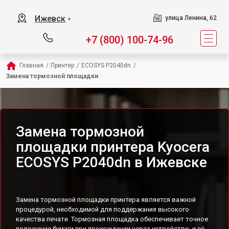
Ижевск
улица Ленина, 62
▼
+7 (800) 100-74-96
Главная
/
Принтер
/
ECOSYS P2040dn
/
Замена тормозной площадки
Замена тормозной
площадки принтера Kyocera
ECOSYS P2040dn в Ижевске
Замена тормозной площадки принтера является важной
процедурой, необходимой для поддержания высокого
качества печати. Тормозная площадка обеспечивает точное
положение бумаги при прохождении через устройство, и её