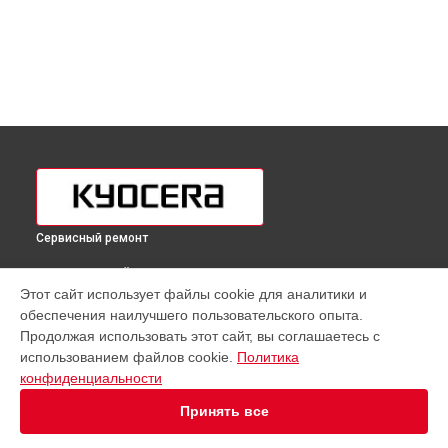
Сервисный ремонт
ВЫБЕРИ СВОЙ ГОРОД
Этот сайт использует файлы cookie для аналитики и
Замена Wi-Fi принтера Kyocera в
Краснодаре
обеспечения наилучшего пользовательского опыта.
Замена Wi-Fi принтера Kyocera в
Ростове-на-Дону
Продолжая использовать этот сайт, вы соглашаетесь с
Замена Wi-Fi принтера Kyocera в
Нижнем Новгороде
использованием файлов cookie.
Политика
конфиденциальности
Замена Wi-Fi принтера Kyocera в
Новосибирске
Замена Wi-Fi принтера Kyocera в
Челябинске
Принять все
Замена Wi-Fi принтера Kyocera в
Екатеринбурге
Замена Wi-Fi принтера Kyocera в
Казани